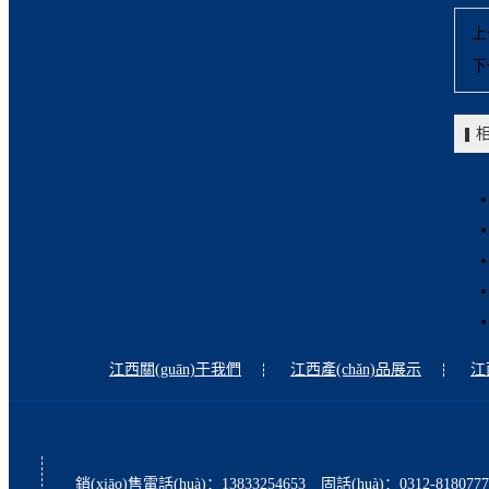
上
下
相
江西關(guān)于我們
江西產(chǎn)品展示
江
銷(xiāo)售電話(huà)：13833254653 固話(huà)：0312-81807