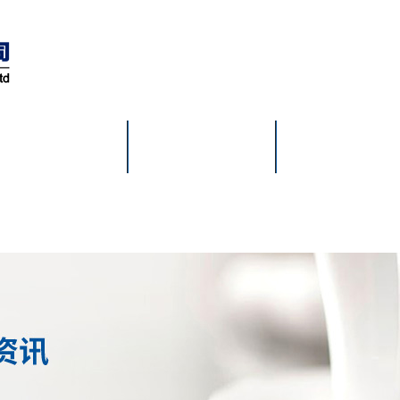
產(chǎn)品展示
江西制造能力
江西客戶(hù)