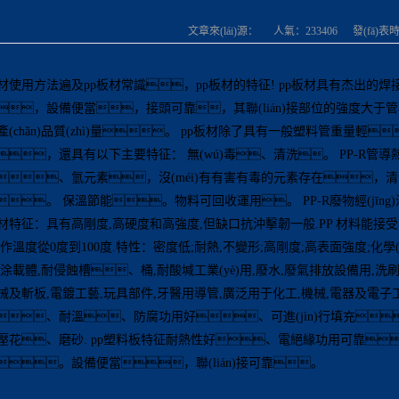
文章來(lái)源：
人氣：233406
發(fā)表時(
板材使用方法遍及pp板材常識，pp板材的特征! pp板材具有杰出的焊
，設備便當，接頭可靠，其聯(lián)接部位的強度大于
產(chǎn)品質(zhì)量。 pp板材除了具有一般塑料管重量輕
，還具有以下主要特征： 無(wú)毒、清洗。 PP-R管導熱系
、氫元素，沒(méi)有有害有毒的元素存在
。 保溫節能。物料可回收運用。 PP-R廢物經(jīn
板材特征：具有高剛度,高硬度和高強度,但缺口抗沖擊韌一般.PP 材料能接受張拉應
工作溫度從0度到100度.特性：密度低;耐熱,不變形;高剛度;高表面強度;化學(x
涂載體,耐侵蝕槽、桶,耐酸堿工業(yè)用,廢水,廢氣排放設備用,洗刷塔,無(
械及斬板,電鍍工藝,玩具部件,牙醫用導管,廣泛用于化工,機械,電器及電子工業(y
、耐溫、防腐功用好、可進(jìn)行填充
壓花、磨砂. pp塑料板特征耐熱性好、電絕緣功用可靠
。設備便當，聯(lián)接可靠。