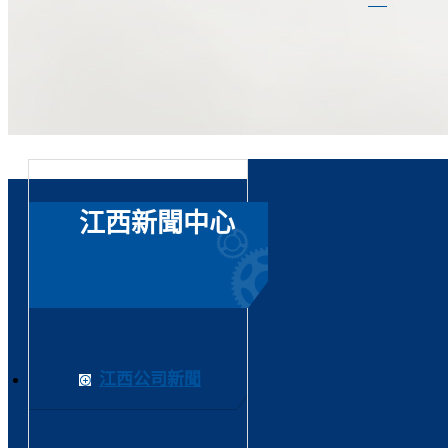
江西新聞中心
江西公司新聞